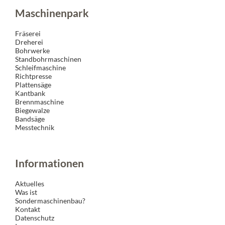
Maschinenpark
Fräserei
Dreherei
Bohrwerke
Standbohrmaschinen
Schleifmaschine
Richtpresse
Plattensäge
Kantbank
Brennmaschine
Biegewalze
Bandsäge
Messtechnik
Informationen
Aktuelles
Was ist
Sondermaschinenbau?
Kontakt
Datenschutz